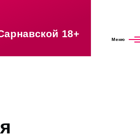
Сарнавской 18+
Меню
ия