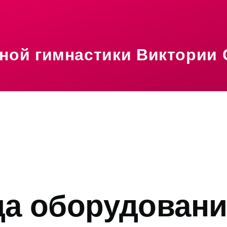
ной гимнастики Виктории 
mb
а оборудован