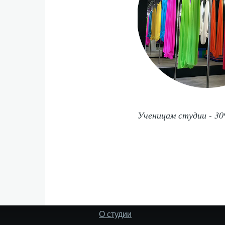
Ученицам студии - 30
О студии
Footer