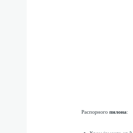
пилона
Распорного
:
Хром (высота от 2 